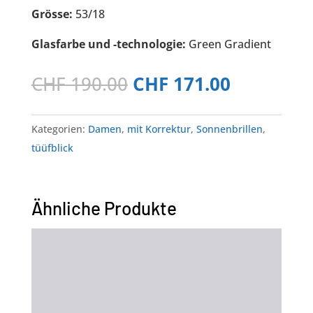
Grösse:
53/18
Glasfarbe und -technologie:
Green
Gradient
Ursprünglicher
Aktueller
CHF
190.00
CHF
171.00
Preis
Preis
war:
ist:
Kategorien:
Damen
,
mit Korrektur
,
Sonnenbrillen
,
CHF 190.00
CHF 171.0
tüüfblick
Ähnliche Produkte