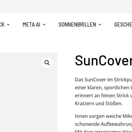
CK
META AI
SONNENBRILLEN
GESCHE
SunCover
Das SunCover im Strickpul
einer klaren, sportlichen 
erinnert an feinen Strick 
Kratzern und Stößen.
Innen sorgen weiche Mikr
schonende Aufbewahrun
Mit dem integrierten Häng