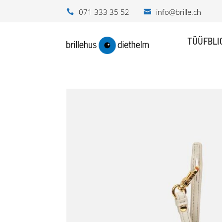
071 333 35 52
info@brille.ch
TÜÜFBLI