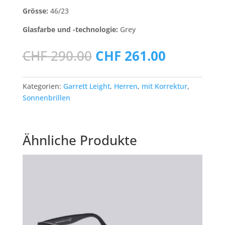
Grösse:
46/23
Glasfarbe und -technologie:
Grey
Ursprünglicher
Aktueller
CHF
290.00
CHF
261.00
Preis
Preis
war:
ist:
CHF 290.00
CHF 261.0
Kategorien:
Garrett Leight
,
Herren
,
mit Korrektur
,
Sonnenbrillen
Ähnliche Produkte