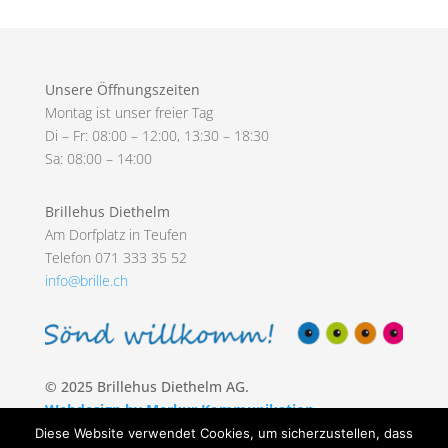
Unsere Öffnungszeiten
Montag ist unser freier Tag
Di – Fr: 08:00 – 12:00, 13:30 – 18:30
Sa: 08:00 – 14:00
Brillehus Diethelm
Am Dorfplatz in Teufen
Telefon 071 333 35 52
info@brille.ch
© 2025 Brillehus Diethelm AG.
Webdesign by Merkur Kommunikation
Diese Website verwendet Cookies, um sicherzustellen, dass