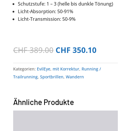
Schutzstufe: 1 – 3 (helle bis dunkle Tönung)
Licht-Absorption: 50-91%
Licht-Transmission: 50-9%
Ursprünglicher
Aktueller
CHF
389.00
CHF
350.10
Preis
Preis
war:
ist:
Kategorien:
EvilEye
,
mit Korrektur
,
Running /
CHF 389.00
CHF 350.1
Trailrunning
,
Sportbrillen
,
Wandern
Ähnliche Produkte