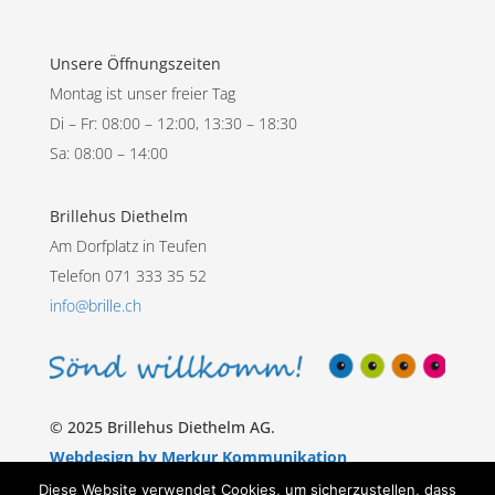
Unsere Öffnungszeiten
Montag ist unser freier Tag
Di – Fr: 08:00 – 12:00, 13:30 – 18:30
Sa: 08:00 – 14:00
Brillehus Diethelm
Am Dorfplatz in Teufen
Telefon 071 333 35 52
info@brille.ch
© 2025 Brillehus Diethelm AG.
Webdesign by Merkur Kommunikation
Diese Website verwendet Cookies, um sicherzustellen, dass