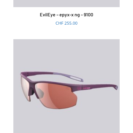
EvilEye – epyx-x ng – 9100
CHF
255.00