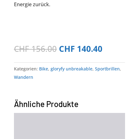
Energie zurück.
Ursprünglicher
Aktueller
CHF
156.00
CHF
140.40
Preis
Preis
war:
ist:
Kategorien:
Bike
,
gloryfy unbreakable
,
Sportbrillen
,
CHF 156.00
CHF 140.4
Wandern
Ähnliche Produkte